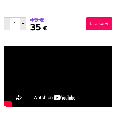
49 €
Võimas
-
+
Lisa korvi
35
saluut
€
kogus