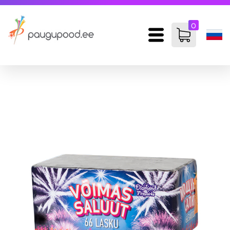
0
items