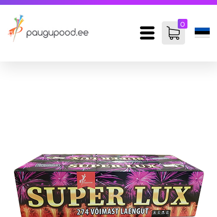
0
items