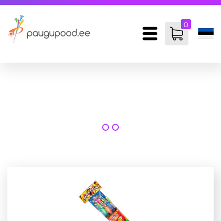
0
items