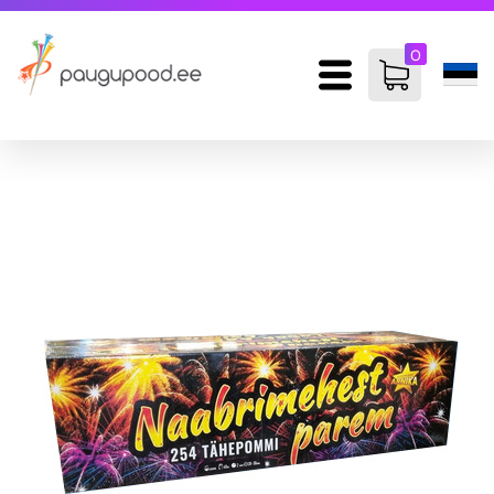
0
items